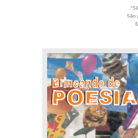
“Sã
São 
E