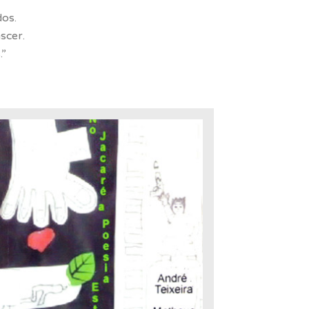
dos.
scer.
.”